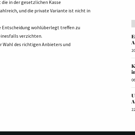
t die in der gesetzlichen Kasse
hlreich, und die private Variante ist nicht in
re Entscheidung wohlüberlegt treffen zu
inesfalls verzichten.
E
A
er Wahl des richtigen Anbieters und
2
K
i
0
U
A
2