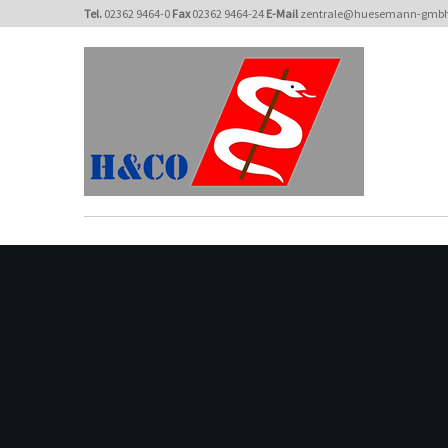
Tel.
02362 9464-0
Fax
02362 9464-24
E-Mail
zentrale@huesemann-gmbh