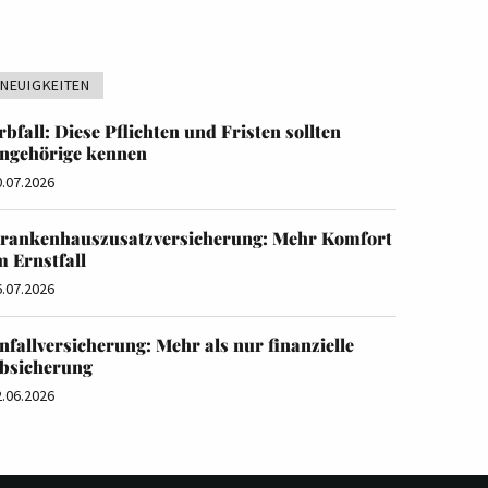
NEUIGKEITEN
rbfall: Diese Pflichten und Fristen sollten
ngehörige kennen
0.07.2026
rankenhauszusatzversicherung: Mehr Komfort
m Ernstfall
6.07.2026
nfallversicherung: Mehr als nur finanzielle
bsicherung
2.06.2026