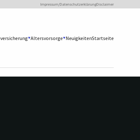
Sekundärmenü
Impressum/Datenschutzerklärung
Disclaimer
versicherung
Altersvorsorge
Neuigkeiten
Startseite