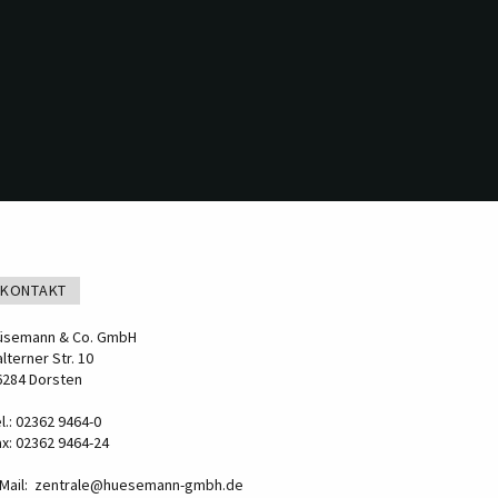
KONTAKT
üsemann & Co. GmbH
lterner Str. 10
6284 Dorsten
l.: 02362 9464-0
ax: 02362 9464-24
-Mail:
zentrale@huesemann-gmbh.de