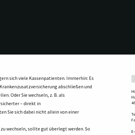
gern sich viele Kassenpatienten. Immerhin: Es
e Krankenzusatzversicherung abschließen und
H
en. Oder Sie wechseln, z. B. als
Ha
4
sicherter – direkt in
en Sie sich dabei nicht allein von einer
Te
F
 zu wechseln, sollte gut überlegt werden. So
E